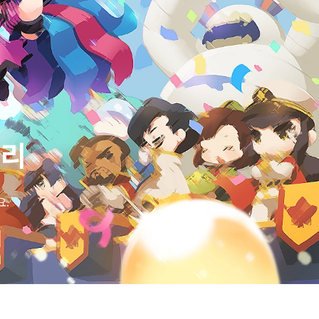
대리
요.