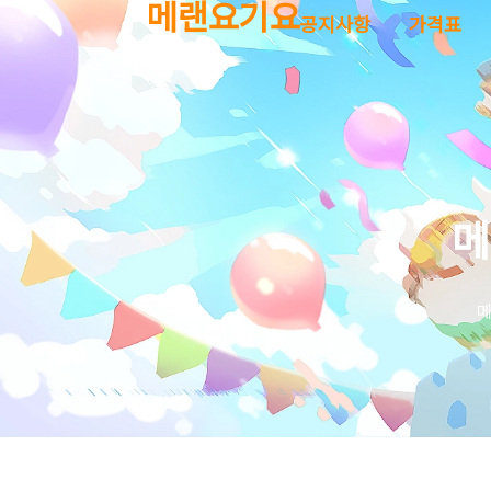
메랜요기요
공지사항
가격표
메
메