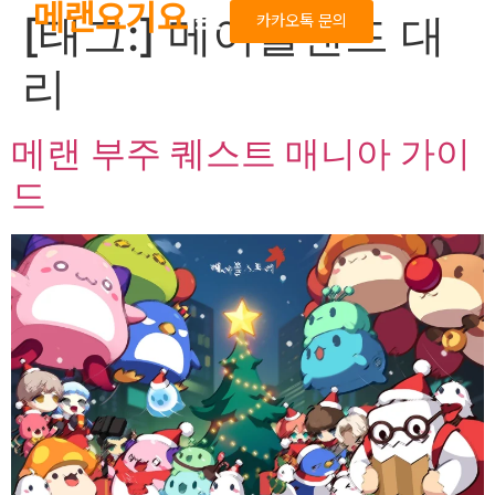
메랜요기요
[태그:]
메이플랜드 대
카카오톡 문의
리
메랜 부주 퀘스트 매니아 가이
드